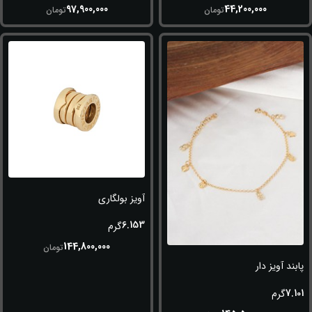
97,900,000
44,200,000
تومان
تومان
آویز بولگاری
6.153
گرم
144,800,000
تومان
پابند آویز دار
7.101
گرم