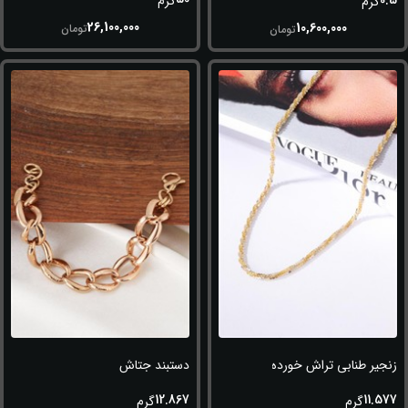
0.5
گرم
گرم
26,100,000
10,600,000
تومان
تومان
زنجیر طنابی تراش خورده (طلاسفید-زرد)
دستبند جتاش
12.867
11.577
گرم
گرم