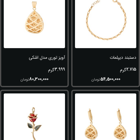
دستبند دیپلمات
آویز توری مدل اشکی
3.999
2.715
گرم
گرم
80,300,000
54,500,000
تومان
تومان