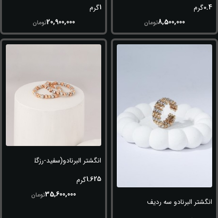
1
0.4
گرم
گرم
20,900,000
8,500,000
تومان
تومان
انگشتر البرنادو(سفید-رزگلد)
1.625
گرم
35,600,000
تومان
انگشتر البرنادو سه ردیف (طلایی-سفید)