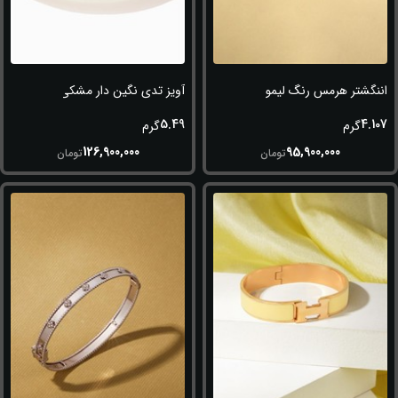
اننگشتر هرمس رنگ لیمویی
آویز تدی نگین دار مشکی
5.49
4.107
گرم
گرم
126,900,000
95,900,000
تومان
تومان