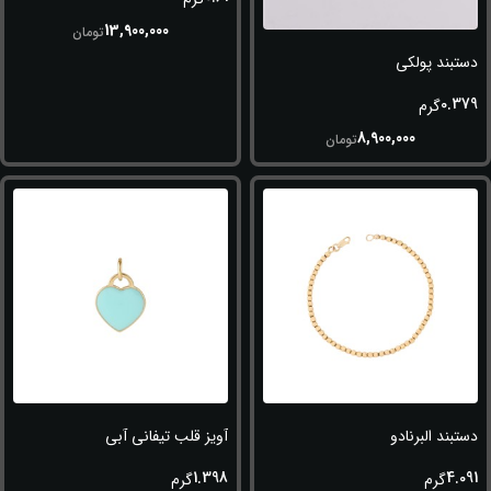
13,900,000
تومان
دستبند پولکی
0.379
گرم
8,900,000
تومان
دستبند البرنادو
آویز قلب تیفانی آبی
1.398
4.091
گرم
گرم