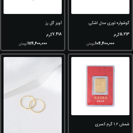
گوشواره توری مدل اشکی
آویز گل رز
7.418
5.213
گرم
گرم
174,600,000
104,400,000
تومان
تومان
شمش 1.2 گرم کسری