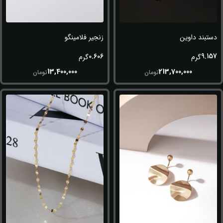
دستبند داوین
زنجیر فلامینگو
0.606
9.157
گرم
گرم
13,400,000
213,700,000
تومان
تومان