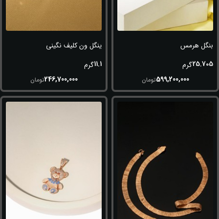
بنگل هرمس
ینگل ون کلیف نگینی
11.1
25.705
گرم
گرم
246,700,000
599,200,000
تومان
تومان