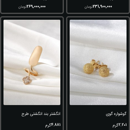
269,000,000
231,900,000
تومان
تومان
گوشواره گوی
انگشتر بند انگشتی طرح ناخن
4.881
2.201
گرم
گرم