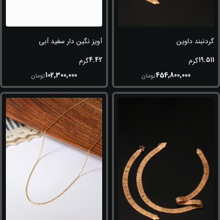
گردنبند داوین
آویز نگین دار سفید آبی
4.42
19.511
گرم
گرم
102,300,000
454,800,000
تومان
تومان