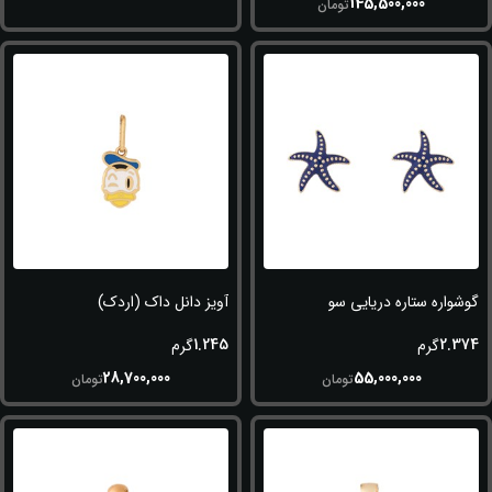
145,500,000
تومان
گوشواره ستاره دریایی سورمه ای
آویز دانل داک (اردک)
1.245
2.374
گرم
گرم
28,700,000
55,000,000
تومان
تومان