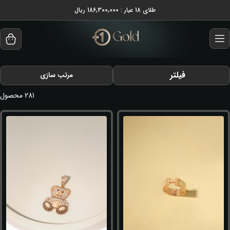
طلای 18 عیار : 186,300,000 ریال
فیلتر
مرتب سازی
281
محصول