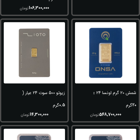
106,300,000
تومان
شمش 20 گرم اونسا 24 عیار (995)
زیوتو 500 سوت 24 عیار (995)
0.5
20
گرم
گرم
14,300,000
548,700,000
تومان
تومان