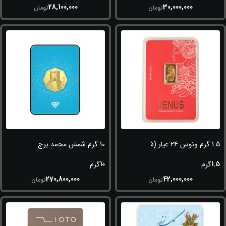
28,100,000
30,000,000
تومان
تومان
1.5 گرم ونوس 24 عیار (995)
10 گرم شمش محمد برج آزادی(شهیاد) 24 عیار (995)
10
1.5
گرم
گرم
270,800,000
42,000,000
تومان
تومان