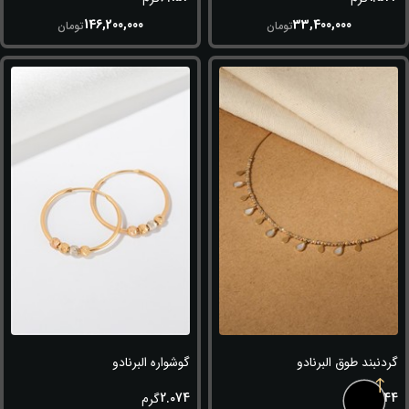
146,200,000
33,400,000
تومان
تومان
گردنبند طوق البرنادو
گوشواره البرنادو
2.074
6.144
گرم
گرم