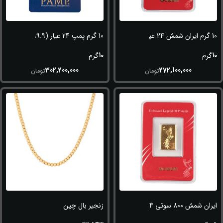
10 گرم ایران شمش 24 عیار (995)
10 گرم پمپ 24 عیار (999.9)
10
10
گرم
گرم
302,200,000
272,100,000
تومان
تومان
ایران شمش 800 سوتی 24 عیار (995)
زنجیر بال چین