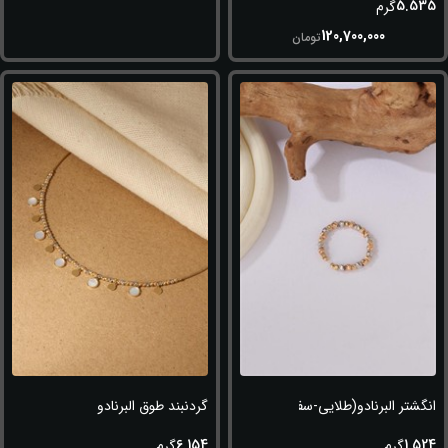
5.535
گرم
120,700,000
تومان
انگشتر البرنادو(طلایی-سفید-رزگلد)
گردنبند طوق البرنادو
6.154
1.524
گرم
گرم