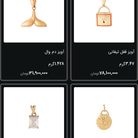
آویز قفل تیفانی
آویز دم وال
1.428
3.47
گرم
گرم
31,900,000
78,100,000
تومان
تومان