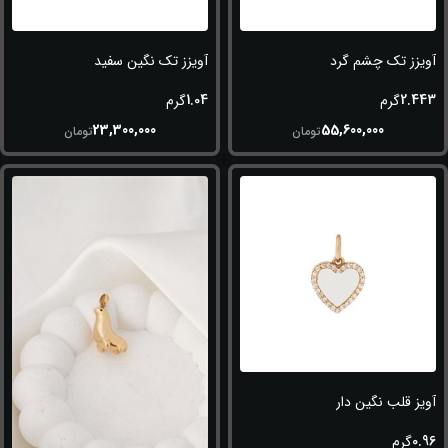
آویزز تک چشم گرد
آویزز تک نگین سفید
1.04
2.443
گرم
گرم
23,300,000
55,600,000
تومان
تومان
آویز قلب نگین دار
0.96
گرم