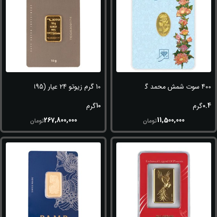
400 سوت شمش محمد گل رز 24 عیار (995)
10 گرم زیوتو 24 عیار (995)
10
0.4
گرم
گرم
267,800,000
11,500,000
تومان
تومان