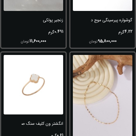
گوشواره پیرسینگی موج دار
زنجیر پولکی
0.491
4.22
گرم
گرم
11,600,000
95,800,000
تومان
تومان
انگشتر ون کلیف سنگ صدفی
0.61
گرم