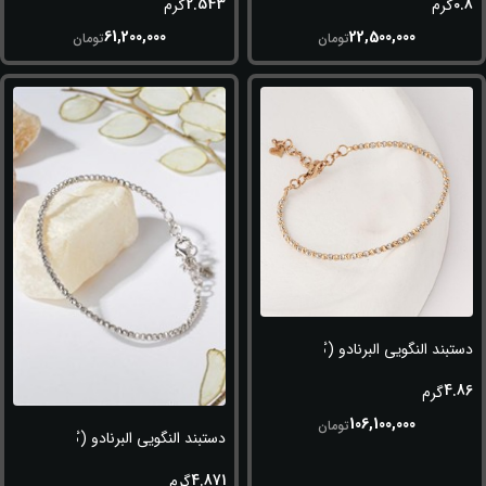
2.543
0.8
گرم
گرم
61,200,000
22,500,000
تومان
تومان
دستبند النگویی البرنادو (گوی سفید-طلایی)
4.86
گرم
106,100,000
تومان
دستبند النگویی البرنادو (گوی سفید)
4.871
گرم