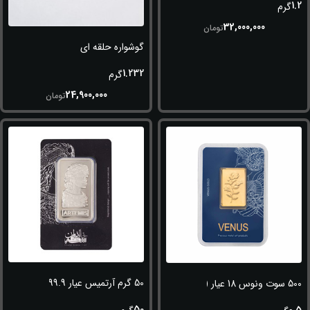
1.2
گرم
32,000,000
تومان
گوشواره حلقه ای
1.232
گرم
24,900,000
تومان
50 گرم آرتمیس عیار 999.9
500 سوت ونوس 18 عیار (750)
50