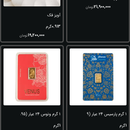
21,900,000
تومان
آویز فک
0.913
گرم
19,200,000
تومان
1 گرم پارسیس 24 عیار (999.9)
1 گرم ونوس 24 عیار (995)
1
1
گرم
گرم