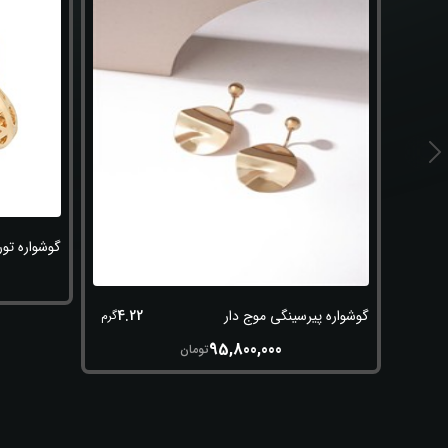
Previo
گوشواره تو
4.22
گوشواره پیرسینگی موج دار
گرم
95,800,000
تومان