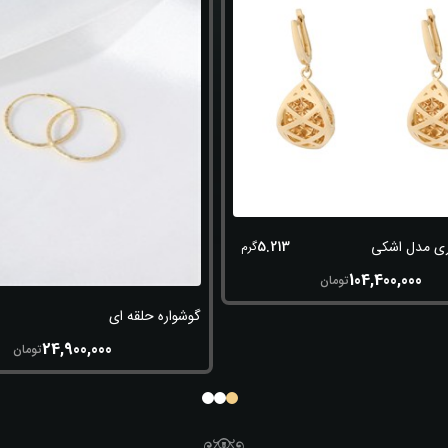
5.213
ری مدل اشکی
گرم
104,400,000
تومان
گوشواره حلقه ای
24,900,000
تومان