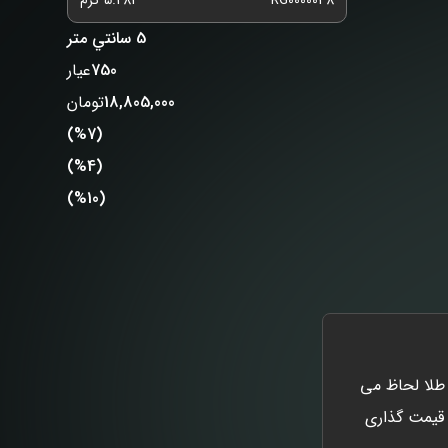
RG0000048
5.284 گرم
5 سانتي متر
750
عیار
18,805,000
تومان
(%7)
(%4)
(%10)
اخت طلا لحاظ می
 قیمت گذاری