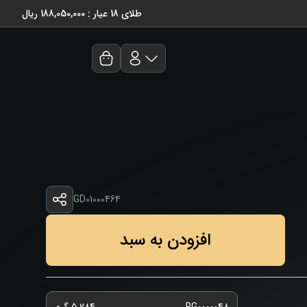
طلای 18 عیار : 188,050,000 ریال
GD01000464
افزودن به سبد