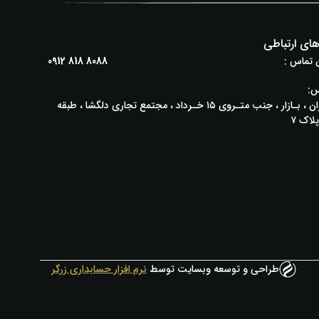
های ارتباطی
 تماس :
0912 818 8088
س:
تهـران ، بـازار ، جنب متـروی ۱۵ خـرداد ، مجتمع تجاری دلگشا ، طبقه
طراحی و توسعه وبسایت توسط
نرم افزار حسابداری زرگر