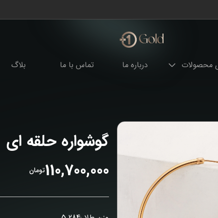
ی محصولات
درباره ما
تماس با ما
بلاگ
گوشواره حلقه ای
110,700,000
تومان
وزن طلا :
5.284