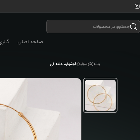
صفحه اصلی
گالر
زنانه
گوشواره
گوشواره حلقه ای