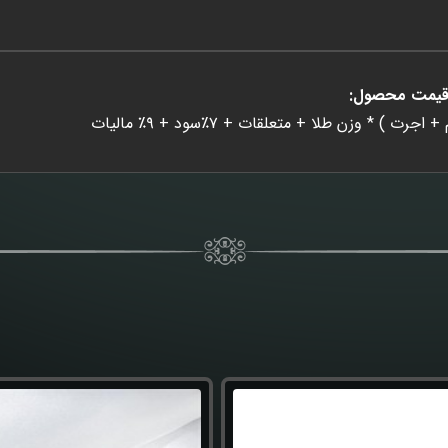
قیمت محصول:
رت ) * وزن طلا + متعلقات + ۷٪سود + ۹٪ مالیات