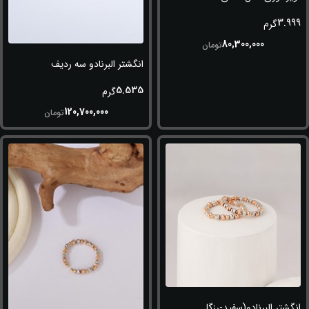
3.999
گرم
80,300,000
تومان
انگشتر البرنادو سه ردیف (طلایی-سفید
5.535
گرم
120,700,000
تومان
انگشتر البرنادو(سفید-رزگلد)