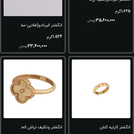
1.625
گرم
35,600,000
تومان
انگشتر البرنادو(طلایی-سفید-رزگلد)
1.524
گرم
33,400,000
تومان
انگشتر کارتیه کلش
انگشتر ونکلیف تراش الحمبرا