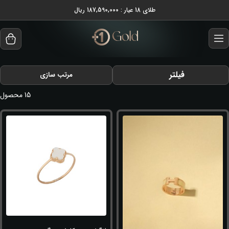
طلای 18 عیار : 187,590,000 ریال
فیلتر
مرتب سازی
15
محصول