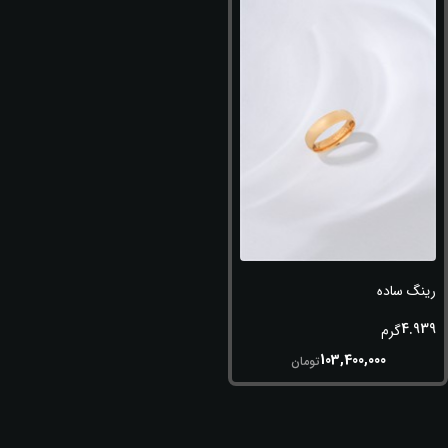
رینگ ساده
4.939
گرم
103,400,000
تومان