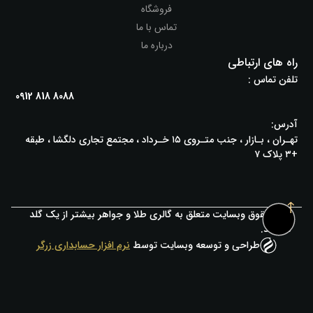
فروشگاه
تماس با ما
درباره ما
راه های ارتباطی
تلفن تماس :
0912 818 8088
آدرس:
تهـران ، بـازار ، جنب متـروی ۱۵ خـرداد ، مجتمع تجاری دلگشا ، طبقه
+۳ پلاک ۷
کلیه حقوق وبسایت متعلق به گالری طلا و جواهر بیشتر از یک گلد
میباشد.
طراحی و توسعه وبسایت توسط
نرم افزار حسابداری زرگر