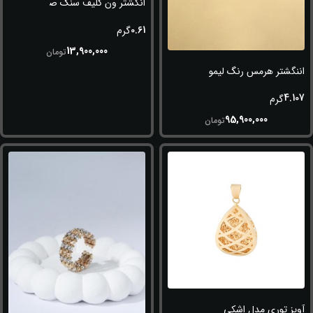
انگشتر ون کلیف سنگ صدفی
0.61
گرم
13,900,000
تومان
اننگشتر هرمس رنگ لیمویی
4.107
گرم
95,900,000
تومان
آویز توری مدل اشکی