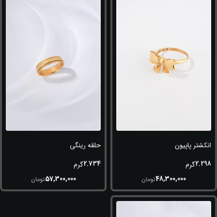
انکشتر پاپیون
حلقه رینگی
2.734
2.298
گرم
گرم
57,300,000
48,300,000
تومان
تومان