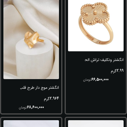
انگشتر ونکلیف تراش الحمبرا
2.99
گرم
66,500,000
تومان
انگشتر موج دار طرح قلب
2.964
گرم
68,600,000
تومان