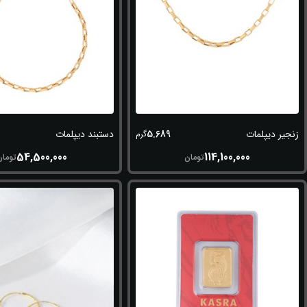
5.689
زنجیر دیپلمات
دستبند دیپلمات
گرم
54,500,000
114,100,000
تومان
تومان