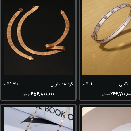
19.511
11.1
 نگینی
گردنبند داوین
گرم
گرم
454,800,000
246,700,0
تومان
تومان