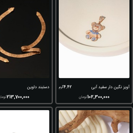
4.42
آویز نگین دار سفید آبی
دستبند داوین
گرم
213,700,000
102,300,000
تومان
توما