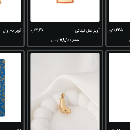
3.47
1.245
آویز قفل تیفانی
آویز دم وال
گرم
گرم
0
78,100,000
تومان