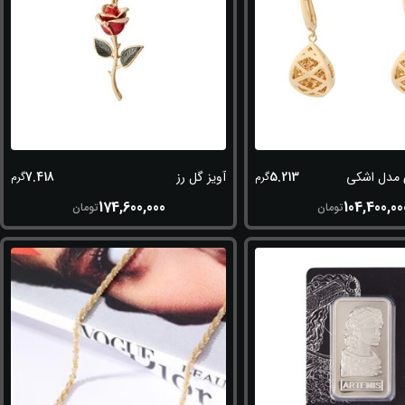
7.418
5.213
 مدل اشکی
آویز گل رز
گرم
گرم
174,600,000
104,400,00
تومان
تومان