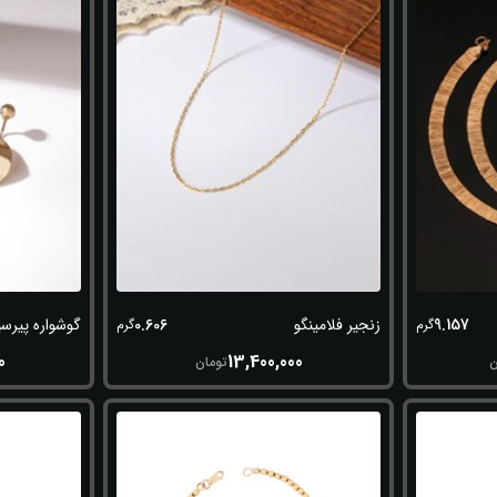
0.606
9.157
زنجیر فلامینگو
گوشواره پیرسی
گرم
گرم
0
13,400,000
ن
تومان