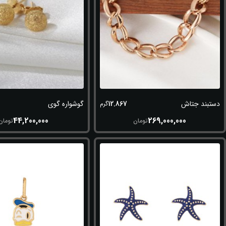
12.867
دستبند جتاش
گوشواره گوی
گرم
44,200,000
269,000,000
تومان
تومان