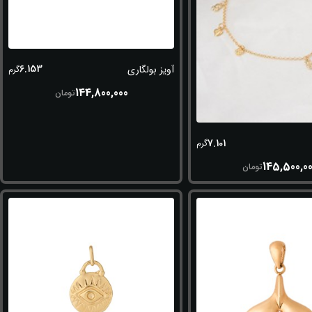
6.153
آویز بولگاری
گرم
144,800,000
تومان
7.101
گرم
145,500,0
تومان