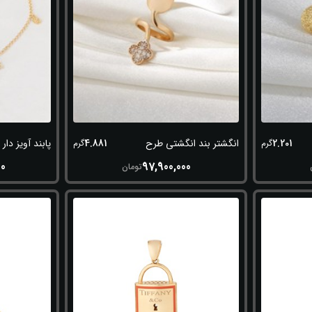
4.881
2.201
انگشتر بند انگشتی طرح ناخن
پابند آویز دار
گرم
گرم
00
97,900,000
تومان