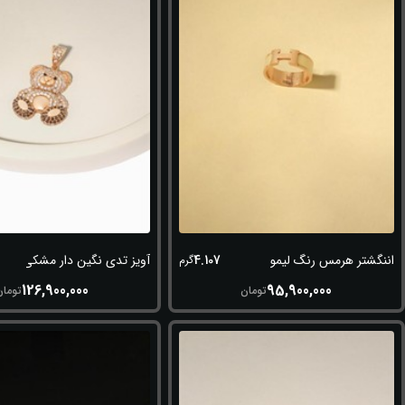
4.107
اننگشتر هرمس رنگ لیمویی
آویز تدی نگین دار مشکی
گرم
126,900,000
95,900,000
تومان
تومان