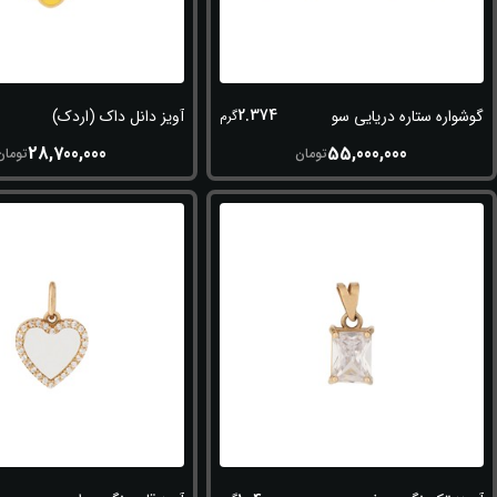
2.374
گوشواره ستاره دریایی سورمه ای
آویز دانل داک (اردک)
گرم
28,700,000
55,000,000
تومان
تومان