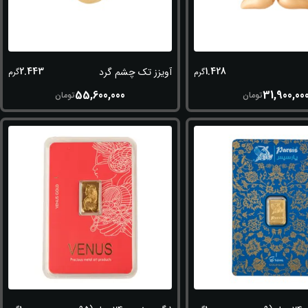
2.443
1.428
آویزز تک چشم گرد
گرم
گرم
55,600,000
31,900,00
تومان
تومان