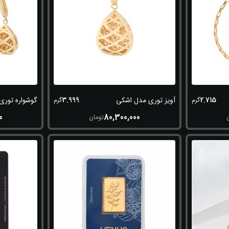
3.999
2.715
آویز توری مدل اشکی
گوشواره توری
گرم
گرم
0
80,300,000
تومان