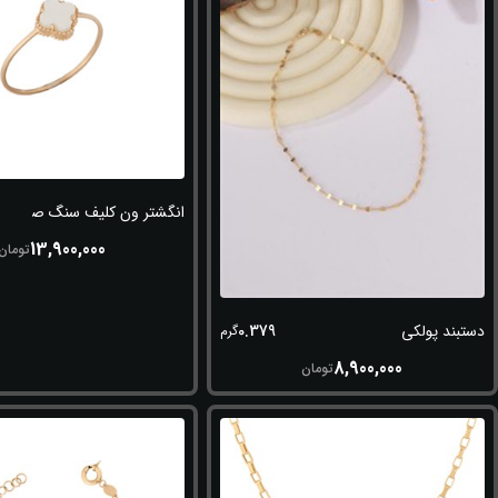
انگشتر ون کلیف سنگ صدفی
13,900,000
تومان
0.379
دستبند پولکی
گرم
8,900,000
تومان