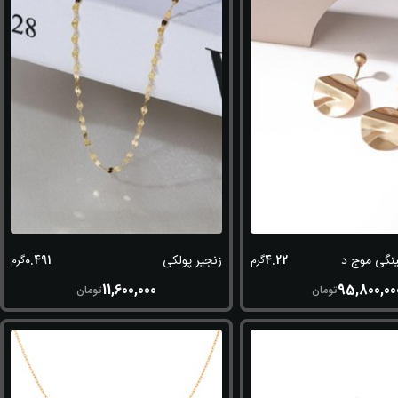
0.491
4.22
نگی موج دار
زنجیر پولکی
گرم
گرم
11,600,000
95,800,00
تومان
تومان