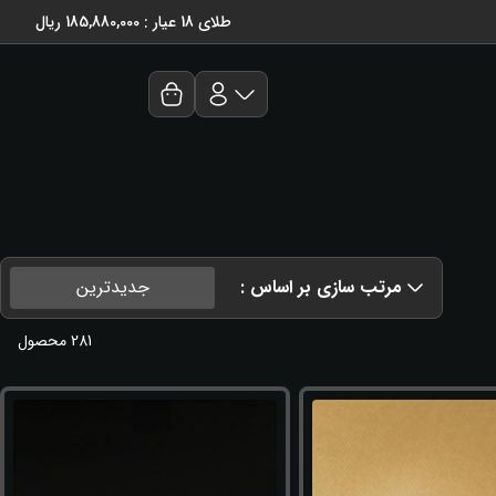
طلای 18 عیار : 185,880,000 ریال
مرتب سازی بر اساس :
جدیدترین
281
محصول