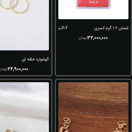
1.2
شمش 1.2 گرم کسری
گرم
32,000,000
تومان
گوشواره حلقه ای
24,900,000
تومان