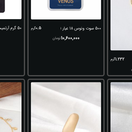
50 گرم آرتمیس عیار 999.9
0.5
500 سوت ونوس 18 عیار (750)
گرم
0
10,600,000
تومان
1.232
گرم