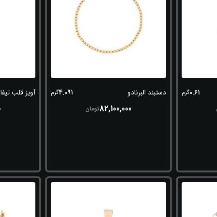
4.091
0.61
دستبند البرنادو
آویز قلب تیفا
گرم
گرم
0
82,100,000
تومان