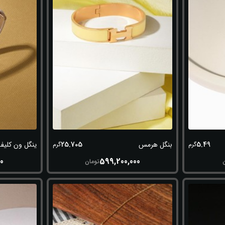
25.705
5.49
بنگل هرمس
ینگل ون کلیف
گرم
گرم
00
599,200,000
تومان