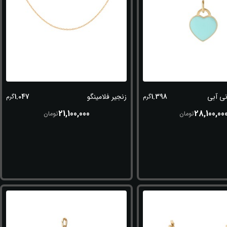
1.047
1.398
نی آبی
زنجیر فلامینگو
گرم
گرم
21,100,000
28,100,00
تومان
تومان