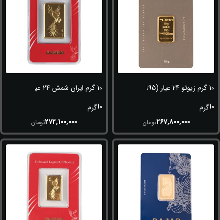
10 گرم زیوتو 24 عیار (995)
10 گرم ایران شمش 24 عیار (995)
10
10
گرم
گرم
272,100,000
267,800,000
تومان
تومان