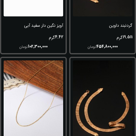
گردنبند داوین
آویز نگین دار سفید آبی
4.42
19.511
گرم
گرم
102,300,000
454,800,000
تومان
تومان