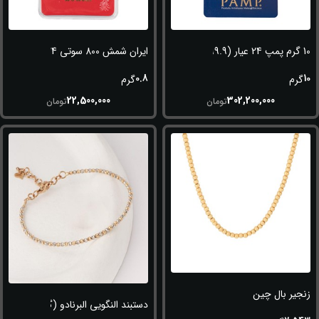
10 گرم پمپ 24 عیار (999.9)
ایران شمش 800 سوتی 24 عیار (995)
0.8
10
گرم
گرم
22,500,000
302,200,000
تومان
تومان
زنجیر بال چین
دستبند النگویی البرنادو (گوی سفید-طل