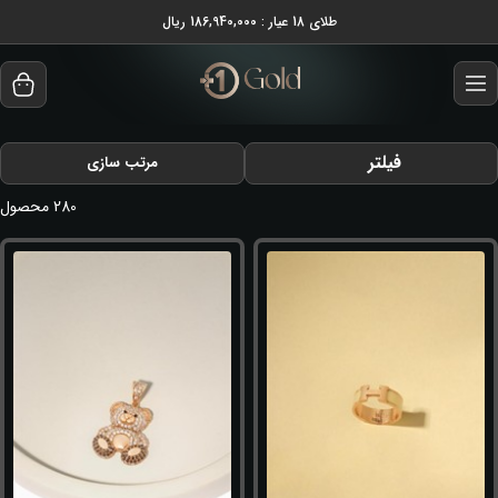
طلای 18 عیار : 186,940,000 ریال
فیلتر
مرتب سازی
280
محصول