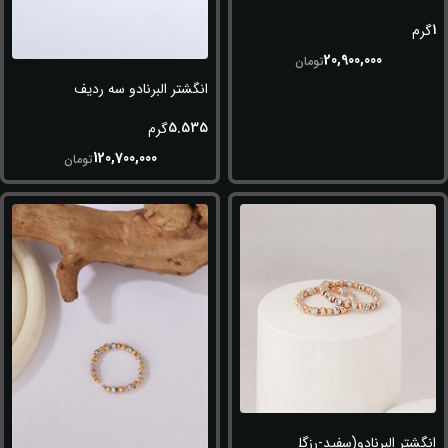
1
گرم
20,900,000
تومان
انگشتر البرنادو سه ردیف (طلایی-سفید
5.535
گرم
120,700,000
تومان
انگشتر البرنادو(سفید-رزگلد)