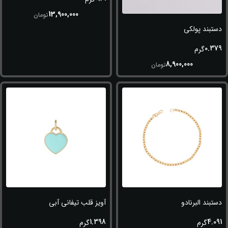
13,900,000
تومان
دستبند پولکی
0.379
گرم
8,900,000
تومان
دستبند البرنادو
آویز قلب تیفانی آبی
1.398
4.091
گرم
گرم