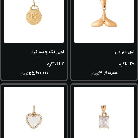
آویز دم وال
آویزز تک چشم گرد
2.443
1.428
گرم
گرم
55,600,000
31,900,000
تومان
تومان