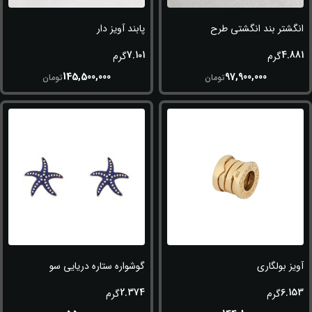
انگشتر بند انگشتی طرح ناخن
پابند آویز دار
7.101
4.881
گرم
گرم
145,500,000
97,900,000
تومان
تومان
آویز بولگاری
گوشواره ستاره دریایی سورمه ای
2.374
6.153
گرم
گرم