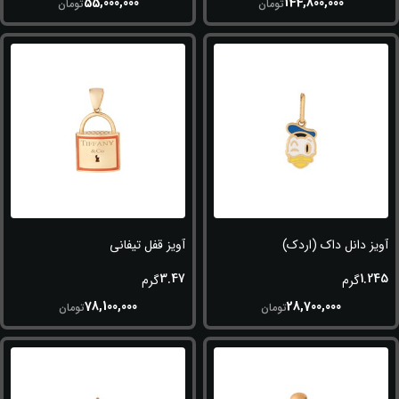
55,000,000
144,800,000
تومان
تومان
آویز دانل داک (اردک)
آویز قفل تیفانی
3.47
1.245
گرم
گرم
78,100,000
28,700,000
تومان
تومان