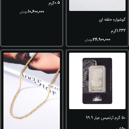
0.5
گرم
10,600,000
تومان
گوشواره حلقه ای
1.232
گرم
24,900,000
تومان
50 گرم آرتمیس عیار 999.9
50