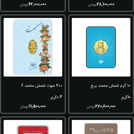
42,000,000
28,100,000
تومان
تومان
10 گرم شمش محمد برج آزادی(شهیاد) 24 عیار (995)
400 سوت شمش محمد گل رز 24 عیار (995)
0.4
10
گرم
گرم
11,500,000
270,800,000
تومان
تومان