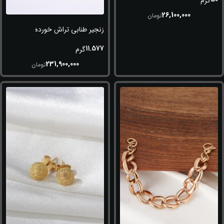
گرم
26,100,000
تومان
زنجیر طنابی تراش خورده (طلاسفید-زر
11.577
گرم
231,900,000
تومان