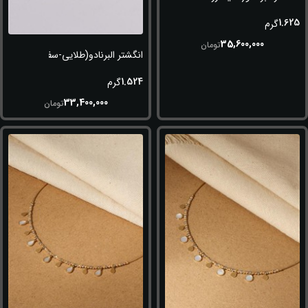
1.625
گرم
35,600,000
تومان
انگشتر البرنادو(طلایی-سفید-رزگلد)
1.524
گرم
33,400,000
تومان