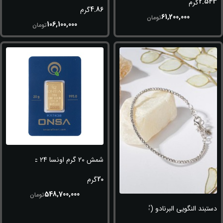
2.543
گرم
4.86
گرم
61,200,000
تومان
106,100,000
تومان
شمش 20 گرم اونسا 24 عیار (995)
20
گرم
548,700,000
تومان
دستبند النگویی البرنادو (گوی سفید)