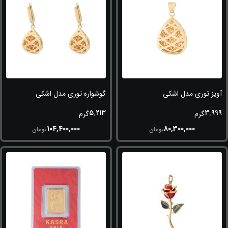
آویز توری مدل اشکی
گوشواره توری مدل اشکی
5.213
3.999
گرم
گرم
104,400,000
80,300,000
تومان
تومان