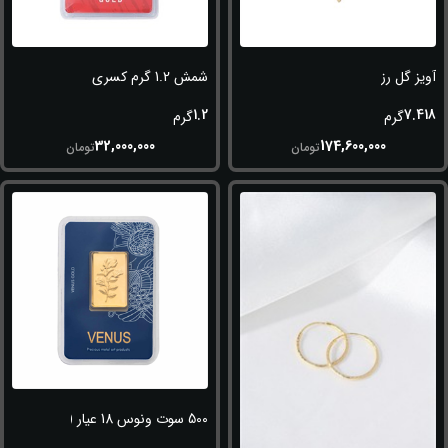
آویز گل رز
شمش 1.2 گرم کسری
1.2
7.418
گرم
گرم
32,000,000
174,600,000
تومان
تومان
500 سوت ونوس 18 عیار (750)