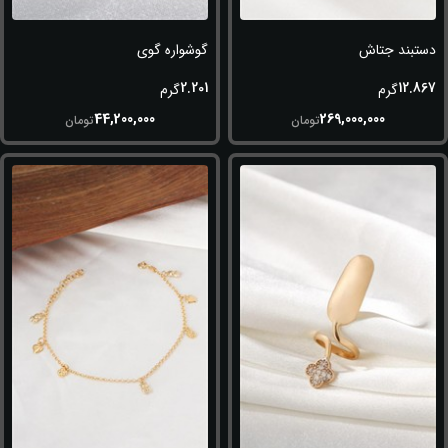
دستبند جتاش
گوشواره گوی
2.201
12.867
گرم
گرم
44,200,000
269,000,000
تومان
تومان