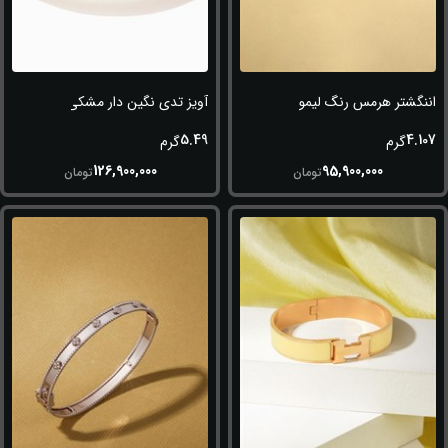
اننگشتر هرمس رنگ لیمویی
آویز تدی نگین دار مشکی
5.49
4.107
گرم
گرم
126,900,000
95,900,000
تومان
تومان