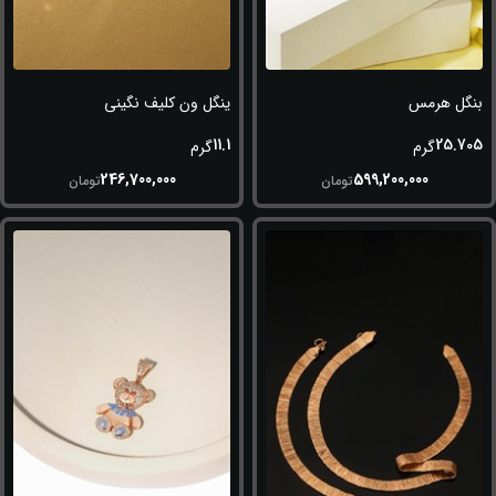
بنگل هرمس
ینگل ون کلیف نگینی
11.1
25.705
گرم
گرم
246,700,000
599,200,000
تومان
تومان