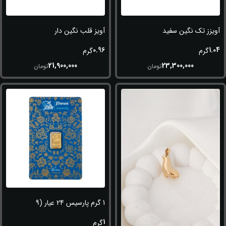
آویزز تک نگین سفید
آویز قلب نگین دار
0.96
1.04
گرم
گرم
21,900,000
23,300,000
تومان
تومان
1 گرم پارسیس 24 عیار (999.9)
1
گرم