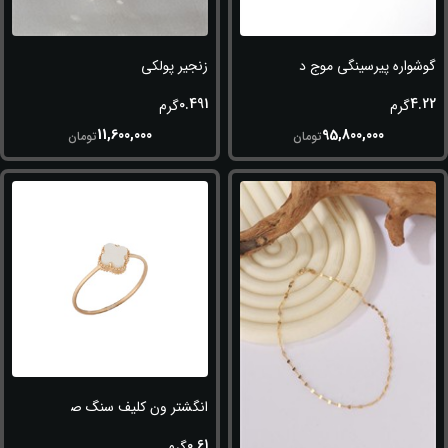
گوشواره پیرسینگی موج دار
زنجیر پولکی
0.491
4.22
گرم
گرم
11,600,000
95,800,000
تومان
تومان
انگشتر ون کلیف سنگ صدفی
0.61
گرم