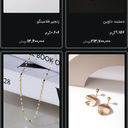
دستبند داوین
زنجیر فلامینگو
0.606
9.157
گرم
گرم
13,400,000
213,700,000
تومان
تومان