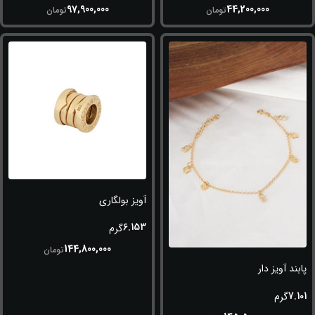
97,900,000
44,200,000
تومان
تومان
آویز بولگاری
6.153
گرم
144,800,000
تومان
پابند آویز دار
7.101
گرم