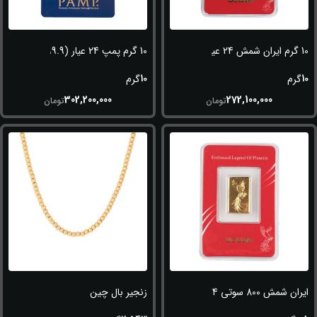
10 گرم ایران شمش 24 عیار (995)
10 گرم پمپ 24 عیار (999.9)
10
10
گرم
گرم
302,200,000
272,100,000
تومان
تومان
ایران شمش 800 سوتی 24 عیار (995)
زنجیر بال چین