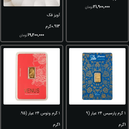
21,900,000
تومان
آویز فک
0.913
گرم
19,200,000
تومان
1 گرم پارسیس 24 عیار (999.9)
1 گرم ونوس 24 عیار (995)
1
1
گرم
گرم