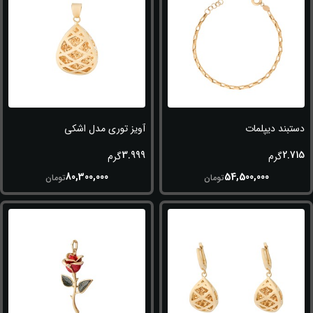
دستبند دیپلمات
آویز توری مدل اشکی
3.999
2.715
گرم
گرم
80,300,000
54,500,000
تومان
تومان