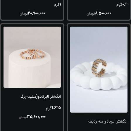
1
0.4
گرم
گرم
20,900,000
8,500,000
تومان
تومان
انگشتر البرنادو(سفید-رزگلد)
1.625
گرم
35,600,000
تومان
انگشتر البرنادو سه ردیف (طلایی-سفید)