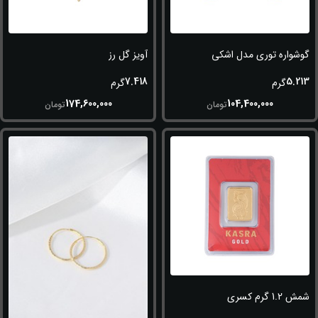
گوشواره توری مدل اشکی
آویز گل رز
7.418
5.213
گرم
گرم
174,600,000
104,400,000
تومان
تومان
شمش 1.2 گرم کسری