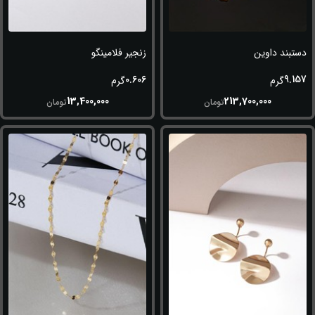
دستبند داوین
زنجیر فلامینگو
0.606
9.157
گرم
گرم
13,400,000
213,700,000
تومان
تومان