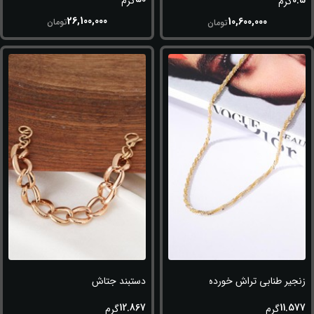
0.5
گرم
گرم
26,100,000
10,600,000
تومان
تومان
زنجیر طنابی تراش خورده (طلاسفید-زرد)
دستبند جتاش
12.867
11.577
گرم
گرم