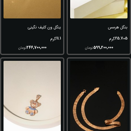
بنگل هرمس
ینگل ون کلیف نگینی
11.1
25.705
گرم
گرم
246,700,000
599,200,000
تومان
تومان