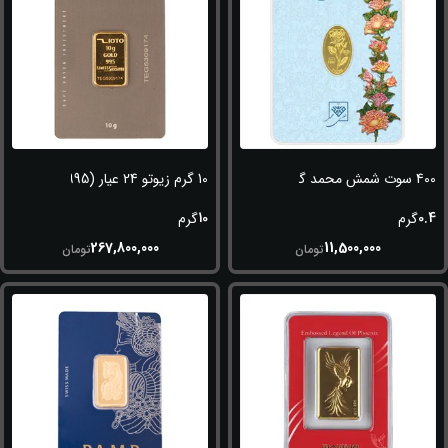
400 سوت شمش محمد گل رز 24 عیار (995)
10 گرم زیوتو 24 عیار (995)
10
0.4
گرم
گرم
267,800,000
11,500,000
تومان
تومان