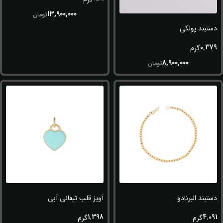
13,900,000
تومان
دستبند پولکی
0.379
گرم
8,900,000
تومان
دستبند البرنادو
آویز قلب تیفانی آبی
1.398
4.091
گرم
گرم