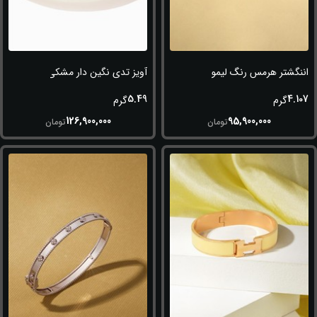
اننگشتر هرمس رنگ لیمویی
آویز تدی نگین دار مشکی
5.49
4.107
گرم
گرم
126,900,000
95,900,000
تومان
تومان