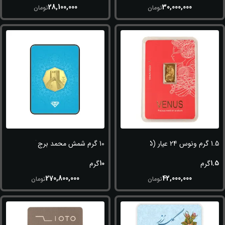
28,100,000
30,000,000
تومان
تومان
1.5 گرم ونوس 24 عیار (995)
10 گرم شمش محمد برج آزادی(شهیاد) 24 عیار (995)
10
1.5
گرم
گرم
270,800,000
42,000,000
تومان
تومان