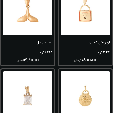
آویز قفل تیفانی
آویز دم وال
1.428
3.47
گرم
گرم
31,900,000
78,100,000
تومان
تومان