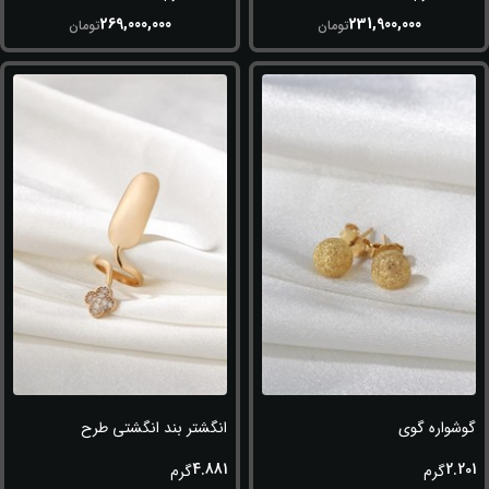
269,000,000
231,900,000
تومان
تومان
گوشواره گوی
انگشتر بند انگشتی طرح ناخن
4.881
2.201
گرم
گرم