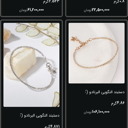
2.543
0.8
گرم
گرم
61,200,000
22,500,000
تومان
تومان
دستبند النگویی البرنادو (گوی سفید-طلایی)
4.86
گرم
106,100,000
تومان
دستبند النگویی البرنادو (گوی سفید)
4.871
گرم