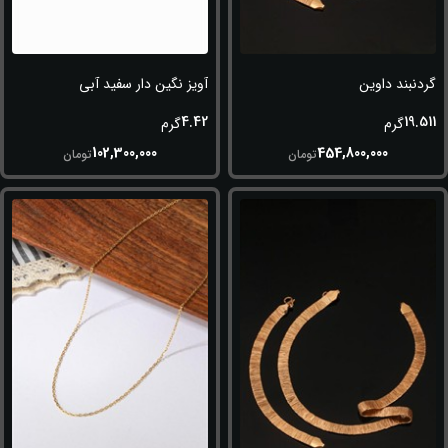
گردنبند داوین
آویز نگین دار سفید آبی
4.42
19.511
گرم
گرم
102,300,000
454,800,000
تومان
تومان