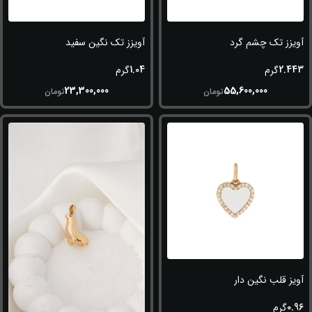
آویزز تک چشم گرد
آویزز تک نگین سفید
1.04
2.443
گرم
گرم
23,300,000
55,600,000
تومان
تومان
آویز قلب نگین دار
0.96
گرم