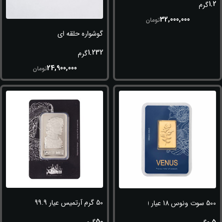
1.2
گرم
32,000,000
تومان
گوشواره حلقه ای
1.232
گرم
24,900,000
تومان
50 گرم آرتمیس عیار 999.9
500 سوت ونوس 18 عیار (750)
50