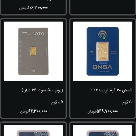
106,300,000
تومان
شمش 20 گرم اونسا 24 عیار (995)
زیوتو 500 سوت 24 عیار (995)
0.5
20
گرم
گرم
14,300,000
548,700,000
تومان
تومان