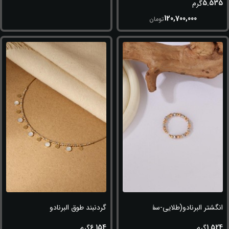
5.535
گرم
120,700,000
تومان
انگشتر البرنادو(طلایی-سفید-رزگلد)
گردنبند طوق البرنادو
6.154
1.524
گرم
گرم