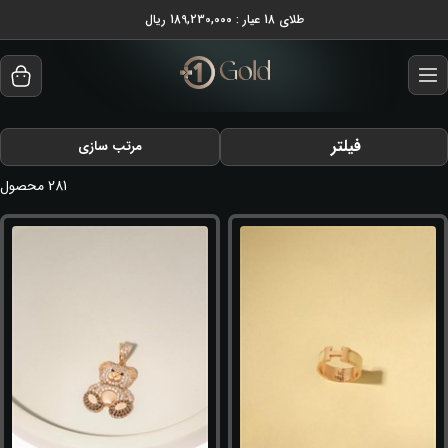
طلای 18 عیار : 189,230,000 ریال
فیلتر
مرتب سازی
281
محصول