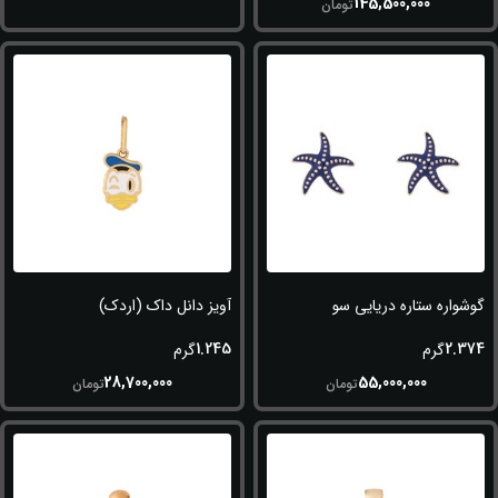
145,500,000
تومان
گوشواره ستاره دریایی سورمه ای
آویز دانل داک (اردک)
1.245
2.374
گرم
گرم
28,700,000
55,000,000
تومان
تومان