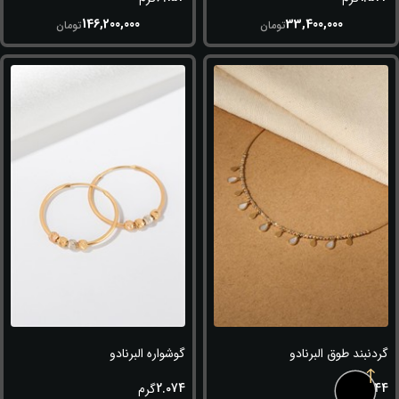
146,200,000
33,400,000
تومان
تومان
گردنبند طوق البرنادو
گوشواره البرنادو
2.074
6.144
گرم
گرم