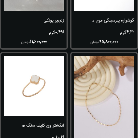
گوشواره پیرسینگی موج دار
زنجیر پولکی
0.491
4.22
گرم
گرم
11,600,000
95,800,000
تومان
تومان
انگشتر ون کلیف سنگ صدفی
0.61
گرم