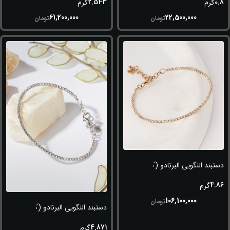
2.543
0.8
گرم
گرم
61,200,000
22,500,000
تومان
تومان
دستبند النگویی البرنادو (گوی سفید-طلایی)
4.86
گرم
106,100,000
تومان
دستبند النگویی البرنادو (گوی سفید)
4.871
گرم