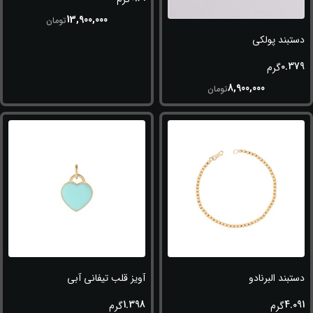
13,900,000
تومان
دستبند پولکی
0.379
گرم
8,900,000
تومان
دستبند البرنادو
آویز قلب تیفانی آبی
1.398
4.091
گرم
گرم