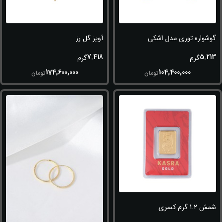
گوشواره توری مدل اشکی
آویز گل رز
7.418
5.213
گرم
گرم
174,600,000
104,400,000
تومان
تومان
شمش 1.2 گرم کسری