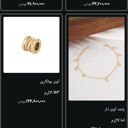
97,900,000
44,200,000
تومان
تومان
آویز بولگاری
6.153
گرم
144,800,000
تومان
پابند آویز دار
7.101
گرم