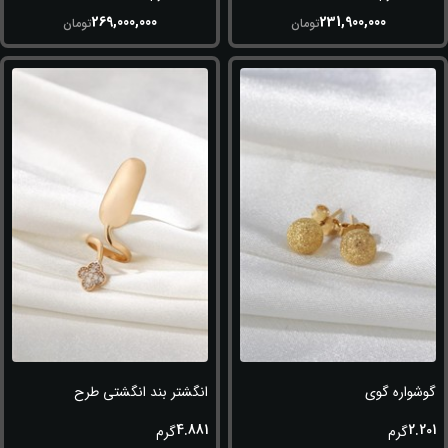
269,000,000
231,900,000
تومان
تومان
گوشواره گوی
انگشتر بند انگشتی طرح ناخن
4.881
2.201
گرم
گرم