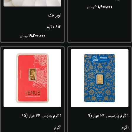
21,900,000
تومان
آویز فک
0.913
گرم
19,200,000
تومان
1 گرم پارسیس 24 عیار (999.9)
1 گرم ونوس 24 عیار (995)
1
1
گرم
گرم