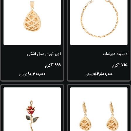
دستبند دیپلمات
آویز توری مدل اشکی
3.999
2.715
گرم
گرم
80,300,000
54,500,000
تومان
تومان