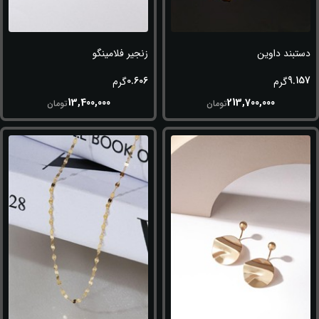
دستبند داوین
زنجیر فلامینگو
0.606
9.157
گرم
گرم
13,400,000
213,700,000
تومان
تومان