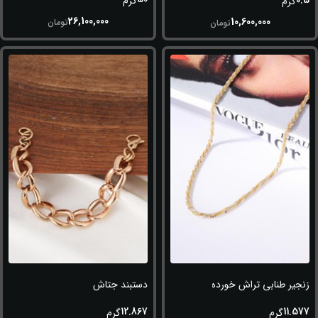
0.5
گرم
گرم
26,100,000
10,600,000
تومان
تومان
زنجیر طنابی تراش خورده (طلاسفید-زرد)
دستبند جتاش
12.867
11.577
گرم
گرم