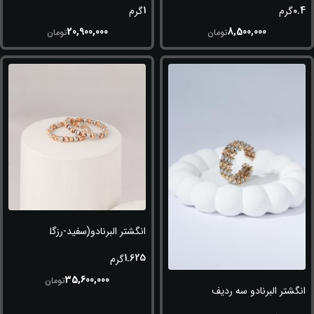
1
0.4
گرم
گرم
20,900,000
8,500,000
تومان
تومان
انگشتر البرنادو(سفید-رزگلد)
1.625
گرم
35,600,000
تومان
انگشتر البرنادو سه ردیف (طلایی-سفید)