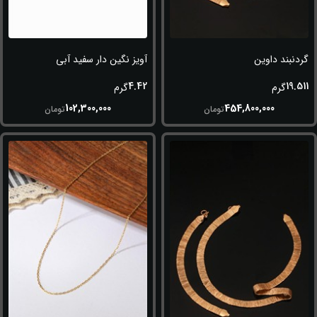
گردنبند داوین
آویز نگین دار سفید آبی
4.42
19.511
گرم
گرم
102,300,000
454,800,000
تومان
تومان