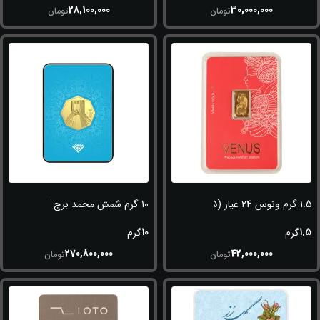
28,100,000
30,000,000
تومان
تومان
1.5 گرم ونوس 24 عیار (995)
10 گرم شمش محمد برج آزادی(شهیاد) 24 عیار (995)
10
1.5
گرم
گرم
270,800,000
42,000,000
تومان
تومان