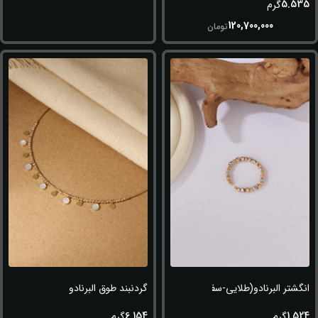
5.535
گرم
120,700,000
تومان
انگشتر البرنادو(طلایی-سفید-رزگلد)
گردنبند طوق البرنادو
6.154
1.524
گرم
گرم