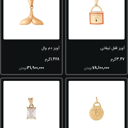
آویز قفل تیفانی
آویز دم وال
1.428
3.47
گرم
گرم
31,900,000
78,100,000
تومان
تومان