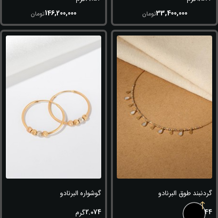
146,200,000
33,400,000
تومان
تومان
گردنبند طوق البرنادو
گوشواره البرنادو
2.074
6.144
گرم
گرم