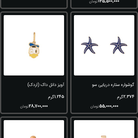
145,500,000
تومان
گوشواره ستاره دریایی سورمه ای
آویز دانل داک (اردک)
1.245
2.374
گرم
گرم
28,700,000
55,000,000
تومان
تومان