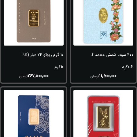
400 سوت شمش محمد گل رز 24 عیار (995)
10 گرم زیوتو 24 عیار (995)
10
0.4
گرم
گرم
267,800,000
11,500,000
تومان
تومان