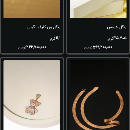
بنگل هرمس
ینگل ون کلیف نگینی
11.1
25.705
گرم
گرم
246,700,000
599,200,000
تومان
تومان