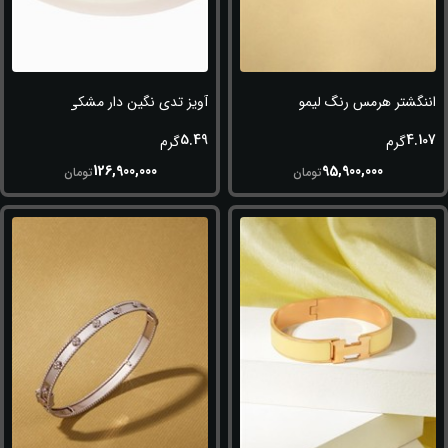
اننگشتر هرمس رنگ لیمویی
آویز تدی نگین دار مشکی
5.49
4.107
گرم
گرم
126,900,000
95,900,000
تومان
تومان