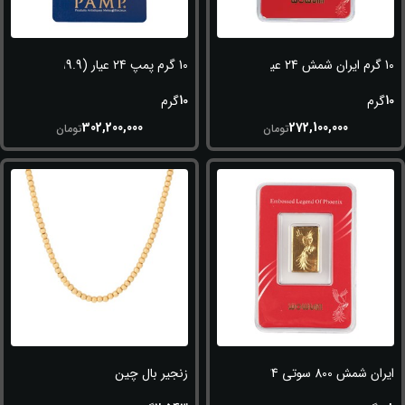
10 گرم ایران شمش 24 عیار (995)
10 گرم پمپ 24 عیار (999.9)
10
10
گرم
گرم
302,200,000
272,100,000
تومان
تومان
ایران شمش 800 سوتی 24 عیار (995)
زنجیر بال چین