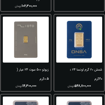
106,300,000
تومان
شمش 20 گرم اونسا 24 عیار (995)
زیوتو 500 سوت 24 عیار (995)
0.5
20
گرم
گرم
14,300,000
548,700,000
تومان
تومان