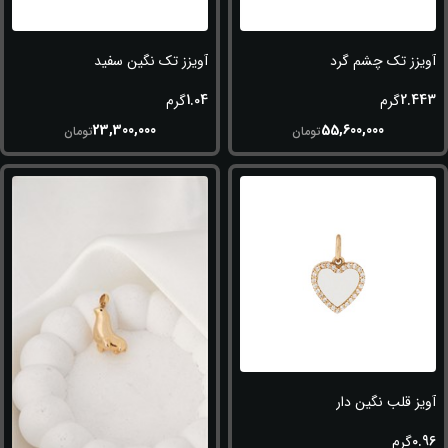
آویزز تک چشم گرد
آویزز تک نگین سفید
1.04
2.443
گرم
گرم
23,300,000
55,600,000
تومان
تومان
آویز قلب نگین دار
0.96
گرم