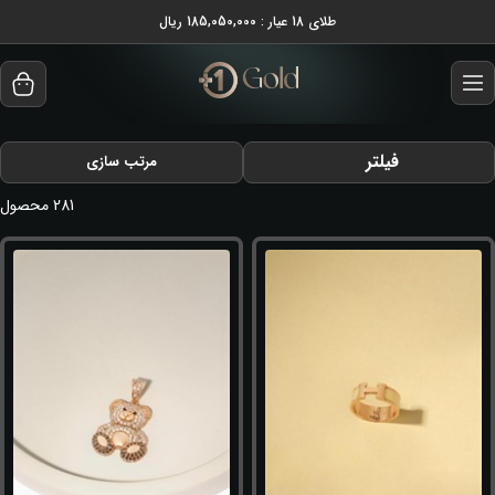
طلای 18 عیار : 185,050,000 ریال
فیلتر
مرتب سازی
281
محصول