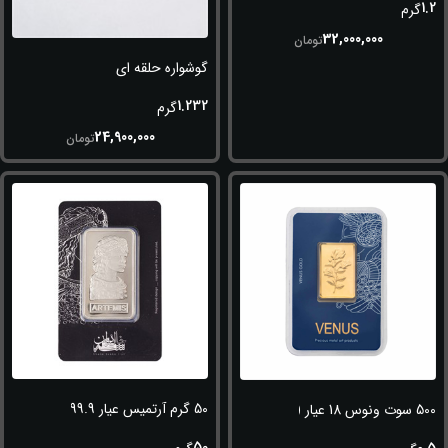
1.2
گرم
32,000,000
تومان
گوشواره حلقه ای
1.232
گرم
24,900,000
تومان
50 گرم آرتمیس عیار 999.9
500 سوت ونوس 18 عیار (750)
50