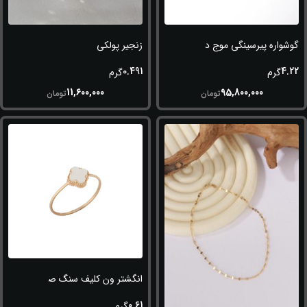
گوشواره پیرسینگی موج دار
زنجیر پولکی
0.491
4.22
گرم
گرم
11,600,000
95,800,000
تومان
تومان
انگشتر ون کلیف سنگ صدفی
0.61
گرم